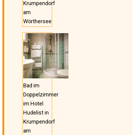
Krumpendorf
am
Wörthersee
Bad im
Doppelzimmer
im Hotel
Hudelist in
Krumpendorf
am