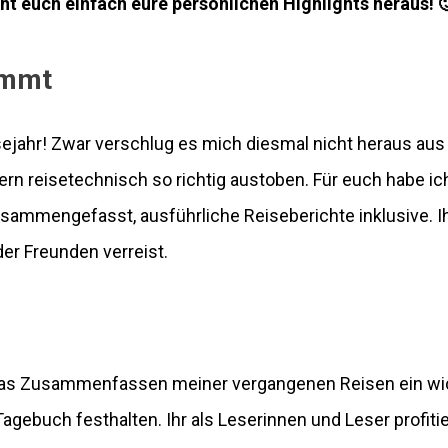
cht euch einfach eure persönlichen Highlights heraus! 
immt
sejahr! Zwar verschlug es mich diesmal nicht heraus aus
rn reisetechnisch so richtig austoben. Für euch habe ich
ammengefasst, ausführliche Reiseberichte inklusive. Ihr 
der Freunden verreist.
t das Zusammenfassen meiner vergangenen Reisen ein wic
gebuch festhalten. Ihr als Leserinnen und Leser profitie