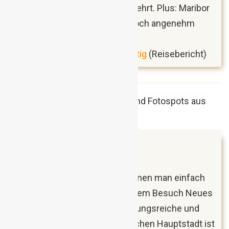
Küche alles, was das Herz begehrt. Plus: Maribor
ist von den Touristenhorden noch angenehm
verschont.
Maribor – überraschend vielfältig
(Reisebericht)
Juli 2018
Berlin, Deutschland
Berlin ist eine der Städte, an denen man einfach
nicht vorbeikommt und mit jedem Besuch Neues
entdeckt. Die enorm abwechslungsreiche und
düstere Geschichte der deutschen Hauptstadt ist