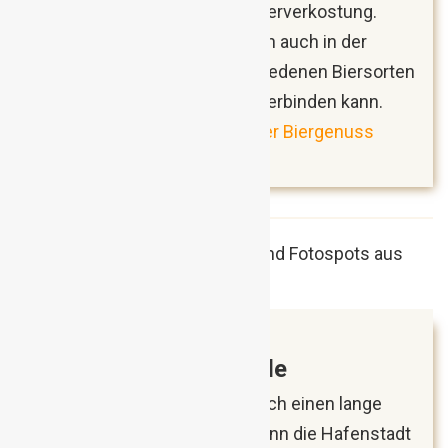
Brauerei mit anschließender Bierverkostung.
Unbedingt einkehren sollte man auch in der
Braustube, wo man die verschiedenen Biersorten
mit deftiger Hausmannskost verbinden kann.
Starobrno: Ausflug zum Brünner Biergenuss
(Reisebericht)
März 2018
Rotterdam, Niederlande
Mit Rotterdam konnte ich endlich einen lange
gehegten Wunsch abhaken, denn die Hafenstadt