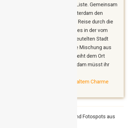
stand schon Jahre auf meiner Liste. Gemeinsam
mit meiner Freundin stellte Rotterdam den
Startpunkt für eine einwöchige Reise durch die
Niederlande dar. Zu sehen gibt es in der vom
Zweiten Weltkrieg schwer gebeutelten Stadt
wirklich beeindruckend viel! Die Mischung aus
alter und neuer Architektur verleiht dem Ort
unheimlich viel Charme. Rotterdam müsst ihr
unbedingt mal selbst sehen!
Rotterdam: Moderne Stadt mit altem Charme
(Reisebericht)