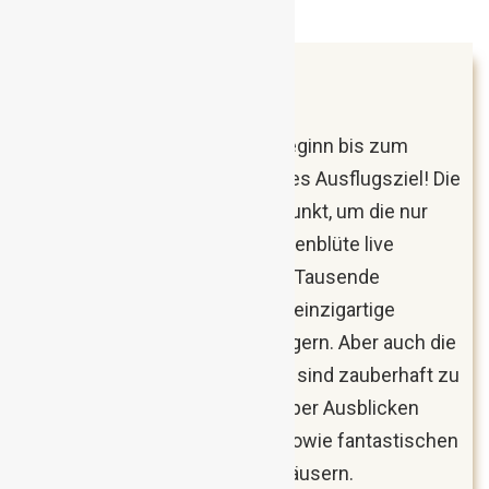
April 2018
Wachau, Österreich
Die Wachau ist von Frühlingsbeginn bis zum
Spätherbst immer ein lohnendes Ausflugsziel! Die
Jagd nach dem richtigen Zeitpunkt, um die nur
wenige Tage andauernde Marillenblüte live
mitzuerleben, lässt jedes Jahr Tausende
Besucher in die landschaftlich einzigartige
Gegend in Niederösterreich pilgern. Aber auch die
Ortschaften entlang der Donau sind zauberhaft zu
erkunden und bieten neben super Ausblicken
auch schmackhafte Speisen sowie fantastischen
Wein in den zahlreichen Gasthäusern.