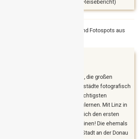
Warum du Bristol lieben wirst
(Reisebericht)
August 2018
Linz, Österreich
Lange schon hege ich den Plan, die großen
österreichischen Landeshauptstädte fotografisch
festzuhalten und einmal die wichtigsten
Sehenswürdigkeiten kennenzulernen. Mit Linz in
Oberösterreich konnte ich endlich den ersten
Punkt abhaken – und was für einen! Die ehemals
als Industriehölle verschriene Stadt an der Donau