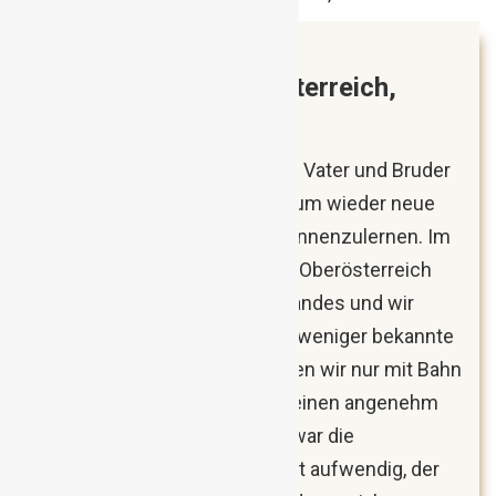
Mai 2018
Biertour durch Oberösterreich,
Österreich
Jedes Jahr bin ich mit meinem Vater und Bruder
zumindest einmal unterwegs, um wieder neue
Brauereien und Ortschaften kennenzulernen. Im
Mai zog es uns für vier Tage in Oberösterreich
durch drei Viertel des Bundeslandes und wir
lernten viel über bekannte und weniger bekannte
Biere kennen. Das Ganze führten wir nur mit Bahn
und Bus durch, was der Reise einen angenehm
stressfreien Touch gab. Zwar war die
Vorbereitung und Planung recht aufwendig, der