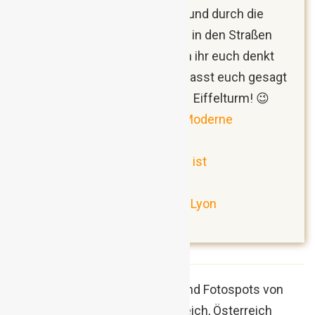
Jahrhunderte alter Architektur und durch die
bunten Wandgemälde (Murals) in den Straßen
extrem faszinierend. Und wenn ihr euch denkt
„Lyon oder lieber Paris?“, dann lasst euch gesagt
sein: es gibt auch in Lyon einen Eiffelturm! 😉
Lyon: Zwischen Tradition und Moderne
(Reisebericht)
Warum Lyon das bessere Paris ist
(Erfahrungsbericht)
Die 10 schönsten Fotospots in Lyon
(Erfahrungsbericht)