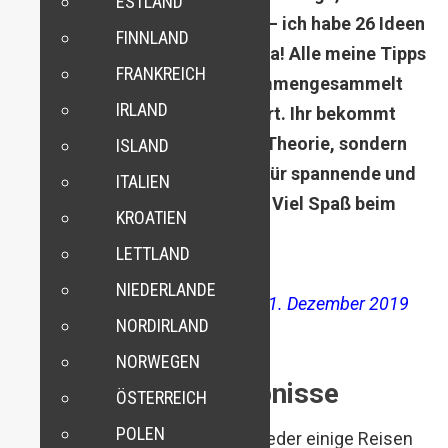
ESTLAND
Städtetrips oder Tagestouren – ich habe 26 Ideen
FINNLAND
für eure nächste Reise in Europa! Alle meine Tipps
FRANKREICH
habe ich im letzten Jahr zusammengesammelt
IRLAND
und auch persönlich ausprobiert. Ihr bekommt
also mit diesem Beitrag keine Theorie, sondern
ISLAND
echte praktische Anregungen für spannende und
ITALIEN
erholsame Tage in der Welt. 🙂 Viel Spaß beim
KROATIEN
Schmökern!
LETTLAND
NIEDERLANDE
Dieser Artikel wurde zuletzt am 31. Dezember 2019
NORDIRLAND
aktualisiert.
NORWEGEN
Intensive Reiseerlebnisse
ÖSTERREICH
POLEN
Das Jahr 2018 hatte für mich wieder einige Reisen