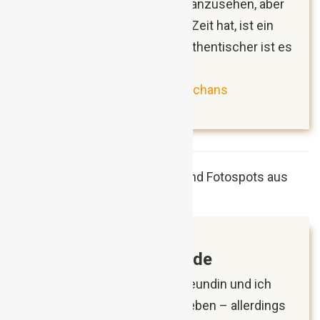
Läden und Windmühlen ist toll anzusehen, aber
künstlich angelegt. Wenn man Zeit hat, ist ein
Besuch sicher kein Fehler – authentischer ist es
aber in Kinderdijk.
Das Windmühlendorf Zaanse Schans
(Reisebericht)
März 2018
Amsterdam, Niederlande
In Amsterdam waren meine Freundin und ich
mittlerweile schon öfters im Leben – allerdings