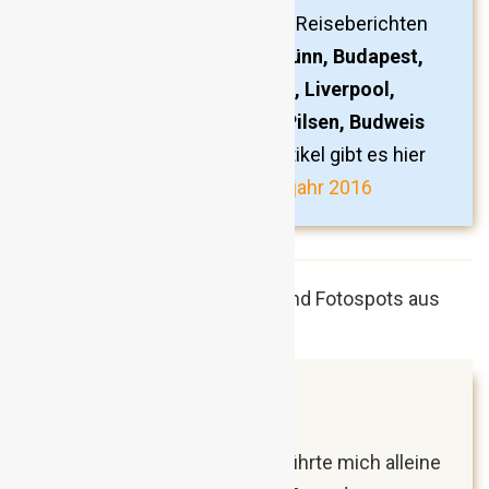
Reiseinspiration und Links zu Reiseberichten
aus
Bordeaux, Bratislava, Brünn, Budapest,
Český Krumlov, Köln, Krakau, Liverpool,
Manchester, Nantes, Paris, Pilsen, Budweis
und Warschau
finden. Den Artikel gibt es hier
zu lesen:
Das war mein Reisejahr 2016
Jänner 2018
Brüssel, Belgien
Die erste Reise im Jahr 2018 führte mich alleine