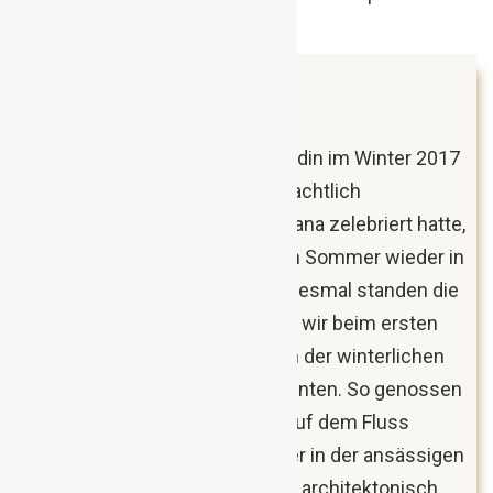
Juli 2018
Ljubljana, Slowenien
Nachdem ich mit meiner Freundin im Winter 2017
das weiß angezuckerte, weihnachtlich
wunderschön dekorierte Ljubljana zelebriert hatte,
zog es uns im darauffolgenden Sommer wieder in
die slowenische Hauptstadt. Diesmal standen die
Punkte auf dem Programm, die wir beim ersten
Mal aus Zeitmangel und wegen der winterlichen
Verhältnisse nicht machen konnten. So genossen
wir beispielsweise eine Fahrt auf dem Fluss
Ljubljanica, schmackhaftes Bier in der ansässigen
Brauerei und den Ausblick vom architektonisch