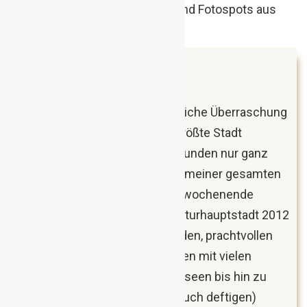
Juni 2018
Maribor, Slowenien
Maribor ist wohl meine persönliche Überraschung
2018. Nachdem ich die zweitgrößte Stadt
Sloweniens zuvor mit zwei Freunden nur ganz
kurz sehen durfte, fuhr ich mit meiner gesamten
Familie für ein langes Sommerwochenende
erneut hin. Die europäische Kulturhauptstadt 2012
bietet von historischen Gebäuden, prachtvollen
Kirchen, Erholungsmöglichkeiten mit vielen
Grünflächen, interessanten Museen bis hin zu
einer sagenhaft guten (wenn auch deftigen)