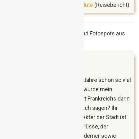
Wachau: Jagd auf die Marillenblüte
(Reisebericht)
April 2018
Lyon, Frankreich
Über Lyon hatte ich die letzten Jahre schon so viel
Positives gelesen und im April wurde mein
Besuch in der drittgrößten Stadt Frankreichs dann
endlich Realität. Was soll ich euch sagen? Ihr
MÜSST nach Lyon! 🙂 Der Charakter der Stadt ist
durch zwei Hügel, zwei große Flüsse, der
spannenden Mischung aus moderner sowie