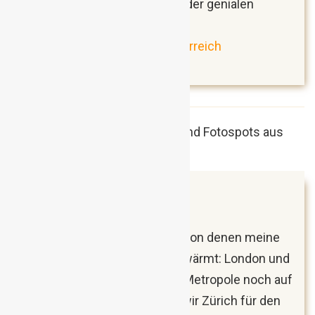
Aufwand hat sich aber wegen der genialen
Erfahrungen echt gelohnt!
Bierkulturreise durch Oberösterreich
(Reisebericht)
Juni 2018
Zürich, Schweiz
Es gibt zwei Städte in Europa, von denen meine
Freundin ununterbrochen schwärmt: London und
Zürich. Während die britische Metropole noch auf
unserer Liste wartet, wählten wir Zürich für den