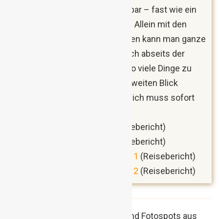
allgegenwärtig spür- und sichtbar – fast wie ein
gigantisches Freilichtmuseum. Allein mit den
wichtigsten Sehenswürdigkeiten kann man ganze
Urlaube füllen, dabei gibt es auch abseits der
bekannten Attraktionen noch so viele Dinge zu
erleben, die sich erst auf den zweiten Blick
offenbaren. Hmmm, ich denke ich muss sofort
wieder nach Berlin! 😉
Berlin für Anfänger, Teil 1
(Reisebericht)
Berlin für Anfänger, Teil 2
(Reisebericht)
Berlin für Fortgeschrittene, Teil 1
(Reisebericht)
Berlin für Fortgeschrittene, Teil 2
(Reisebericht)