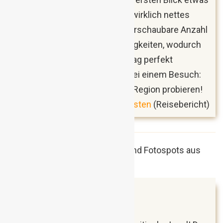
verschlafen, ist dafür aber ein wirklich nettes
Plätzchen. Es gibt nur eine überschaubare Anzahl
an interessanten Sehenswürdigkeiten, wodurch
man die Stadt ideal an einem Tag perfekt
erkunden kann. Ganz wichtig bei einem Besuch:
unbedingt den guten Wein der Region probieren!
Ptuj: Ein Städtetrip für Minimalisten
(Reisebericht)
August 2018
Bristol, England