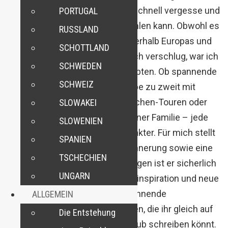
auf Lager, die ich wohl nicht so schnell vergesse und
PORTUGAL
die ich euch wärmstens empfehlen kann. Obwohl es
RUSSLAND
mich „nur“ zu Destinationen innerhalb Europas und
SCHOTTLAND
in meinem Heimatland Österreich verschlug, war ich
SCHWEDEN
vollends zufrieden mit dem Erlebten. Ob spannende
SCHWEIZ
Trips alleine, romantische Urlaube zu zweit mit
meiner Freundin, intensive Burschen-Touren oder
SLOWAKEI
erlebnisreiche Ausflüge mit meiner Familie – jede
SLOWENIEN
Reise hatte einen anderen Charakter. Für mich stellt
SPANIEN
der Beitrag eine wunderbare Erinnerung sowie eine
TSCHECHIEN
Art Tagebuch dar. Für euch dagegen ist er sicherlich
UNGARN
eine perfekte Möglichkeit, Reiseinspiration und neue
Reiseideen zu finden sowie spannende
ALLGEMEIN
Reisedestinationen zu entdecken, die ihr gleich auf
Die Entstehung
eure Liste für den nächsten Urlaub schreiben könnt.