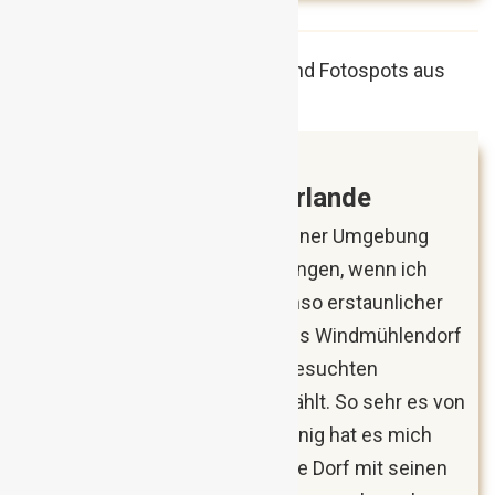
März 2018
Zaanse Schans, Niederlande
Mit Zaanse Schans kann in meiner Umgebung
irgendwie niemand etwas anfangen, wenn ich
diesen Ort erwähne. Das ist umso erstaunlicher
wenn man bedenkt, dass dieses Windmühlendorf
vor Amsterdam zu den meistbesuchten
Attraktionen der Niederlande zählt. So sehr es von
Touristen überlaufen ist, so wenig hat es mich
emotional berührt. Das gesamte Dorf mit seinen