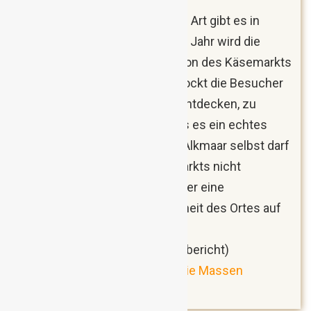
Ein Schauspiel der besonderen Art gibt es in
Alkmaar zu beobachten. Jedes Jahr wird die
mittlerweile 425-jährige Tradition des Käsemarkts
aufs Neue durchgespielt und lockt die Besucher
in Strömen. Es gibt so viel zu entdecken, zu
bestaunen und zu kosten, dass es ein echtes
Vergnügen ist. Auch die Stadt Alkmaar selbst darf
man beim Besuch des Käsemarkts nicht
vergessen. Ein Spaziergang oder eine
Grachtenfahrt zeigt die Schönheit des Ortes auf
wunderbare Art und Weise.
Der Zauber von Alkmaar
(Reisebericht)
Alkmaar: Ein Käsemarkt lockt die Massen
(Reisebericht)