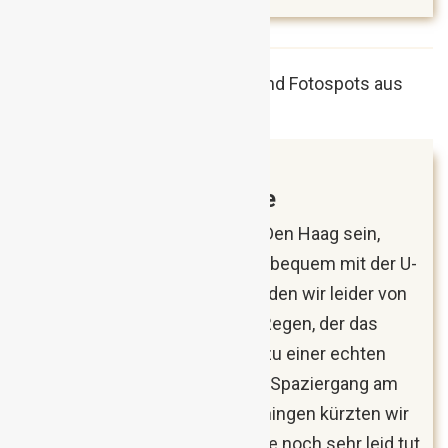
März 2018
Den Haag, Niederlande
Unsere nächste Station sollte Den Haag sein,
wohin man von Rotterdam aus bequem mit der U-
Bahn fahren kann. Begrüßt wurden wir leider von
immer stärker einsetzendem Regen, der das
Sightseeing in der Innenstadt zu einer echten
Herausforderung machte. Den Spaziergang am
bekannten Strand von Scheveningen kürzten wir
auf ein Minimum, was mir heute noch sehr leid tut