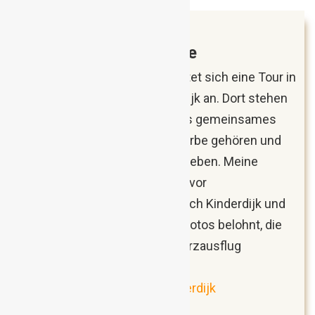
März 2018
Kinderdijk, Niederlande
Von Rotterdam ausgehend bietet sich eine Tour in
den verschlafenen Ort Kinderdijk an. Dort stehen
nämlich 19 Windmühlen, die als gemeinsames
Ensemble zum UNESCO-Welterbe gehören und
ein grandioses Gesamtbild abgeben. Meine
Freundin und ich machten uns vor
Sonnenaufgang per Bus auf nach Kinderdijk und
wurden mit Emotionen sowie Fotos belohnt, die
uns noch lange von diesem Kurzausflug
schwärmen lassen werden.
Windmühlen-Romantik in Kinderdijk
(Reisebericht)