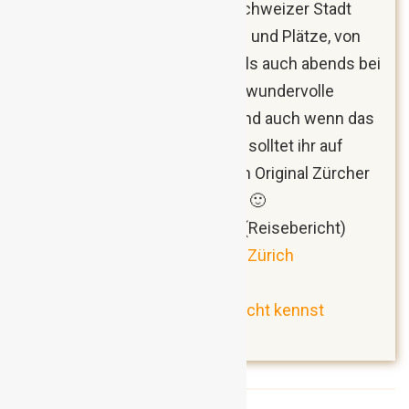
Sommer aus. Die charmante Schweizer Stadt
bietet wirklich eine Menge Orte und Plätze, von
denen sich sowohl untertags als auch abends bei
stimmungsvoller Beleuchtung wundervolle
Ansichten einfangen lassen. Und auch wenn das
Leben nicht das günstigste ist, solltet ihr auf
jeden Fall zumindest einmal ein Original Zürcher
Geschnetzeltes vor Ort essen! 🙂
Zürich: Die teure Genussstadt
(Reisebericht)
Die 10 schönsten Fotospots in Zürich
(Erfahrungsbericht)
Zürich: 10 Dinge, die du noch nicht kennst
(Reisebericht)