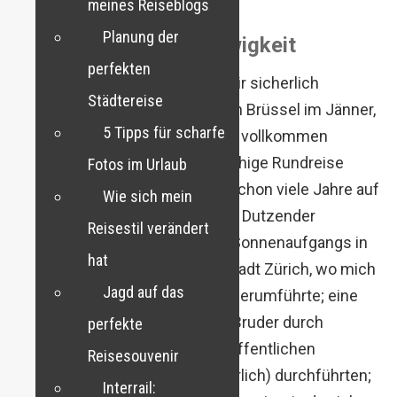
meines Reiseblogs
Planung der
Erinnerungen für die Ewigkeit
perfekten
Speziell in Erinnerung bleiben mir sicherlich
Städtereise
folgende Touren: mein Flug nach Brüssel im Jänner,
5 Tipps für scharfe
wo ich mich alleine fotografisch vollkommen
austoben konnte; meine einwöchige Rundreise
Fotos im Urlaub
durch die Niederlande, welche schon viele Jahre auf
Wie sich mein
meiner Liste stand; der Aufstieg Dutzender
Reisestil verändert
Heißluftballons während eines Sonnenaufgangs in
hat
Bristol; das Kennenlernen der Stadt Zürich, wo mich
Jagd auf das
meine Freundin fachmännisch herumführte; eine
Biertour mit meinem Vater und Bruder durch
perfekte
Oberösterreich, die wir nur mit öffentlichen
Reisesouvenir
Verkehrsmitteln (teils abenteuerlich) durchführten;
Interrail: