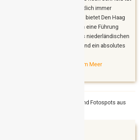
(aber man sieht sich ja bekanntlich immer
zweimal im Leben). Zumindest bietet Den Haag
fantastische Museen und auch eine Führung
durch den Binnenhof – Teil des niederländischen
Parlaments – ist sehenswert und ein absolutes
Muss!
Den Haag: Die elegante Stadt am Meer
(Reisebericht)
März 2018
Alkmaar, Niederlande