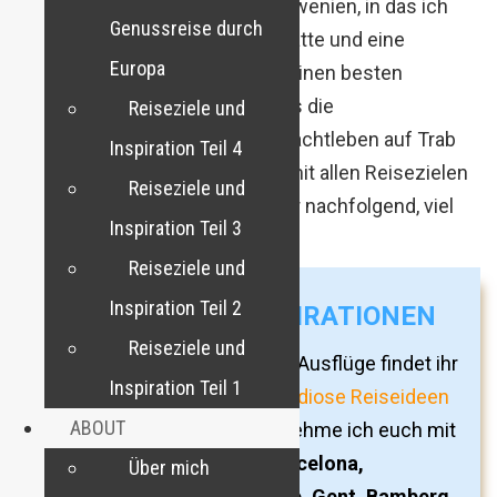
das erneute Aufsuchen von Slowenien, in das ich
Genussreise durch
mich im Vorjahr völlig verliebt hatte und eine
Europa
intensive Burschenreise mit meinen besten
Freunden nach Bukarest, wo uns die
Reiseziele und
Sehenswürdigkeiten und das Nachtleben auf Trab
Inspiration Teil 4
hielten. Eine vollständige Liste mit allen Reisezielen
Reiseziele und
und Reiseinspirationen findet ihr nachfolgend, viel
Inspiration Teil 3
Spaß dabei! 🙂
Reiseziele und
Inspiration Teil 2
WEITERE REISEINSPIRATIONEN
Reiseziele und
26 weitere Städtereisen und Ausflüge findet ihr
Inspiration Teil 1
im Blogartikel
Europa: 26 grandiose Reiseideen
ABOUT
für 2020
. In diesem Beitrag nehme ich euch mit
zu Orten und Städten wie
Barcelona,
Über mich
Antwerpen, Brügge, Ostende, Gent, Bamberg,