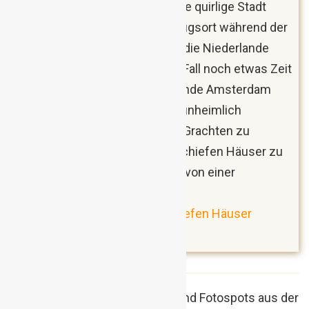
nicht gemeinsam. Nachdem die quirlige Stadt
aber unser Ankunfts- und Abflugsort während der
einwöchigen Rundreise durch die Niederlande
war, wollten wir dort auf jeden Fall noch etwas Zeit
zu zweit verbringen. Ich empfinde Amsterdam
trotz der Touristenströme als unheimlich
romantischen Ort. Entlang der Grachten zu
spazieren und die typischen schiefen Häuser zu
bewundern, hat einfach etwas von einer
Spielzeugwelt. 😉
Amsterdam: Die Stadt der schiefen Häuser
(Reisebericht)