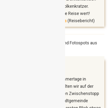
herausragenden Nebotičnik-Wolkenkratzer.
Ljubljana ist wirklich immer eine Reise wert!
Fünf Sommertipps für Ljubljana
(Reisebericht)
Juli 2018
Ptuj, Slowenien
Nachdem wir einige heiße Sommertage in
Ljubljana genossen hatten, wollten wir auf der
Rückfahrt nach Wien noch einen Zwischenstopp
in Ptuj einlegen. Die älteste Stadtgemeinde
Sloweniens wirkt zwar auf den ersten Blick etwas