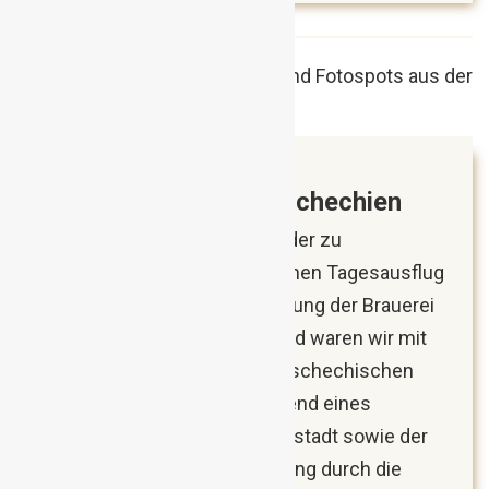
März 2018
Brauerei Starobrno, Tschechien
Was schenkt man seinem Bruder zu
Weihnachten? Zum Beispiel einen Tagesausflug
nach Brünn mit einer Besichtigung der Brauerei
Starobrno! Von Wien ausgehend waren wir mit
dem Zug in 90 Minuten in der tschechischen
Stadt und widmeten uns während eines
Spaziergangs zuerst der Innenstadt sowie der
Burg. Danach ging es per Führung durch die