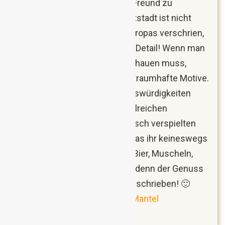
nach Brüssel, um einen guten Freund zu
besuchen. Die belgische Hauptstadt ist nicht
gerade als der schönste Ort Europas verschrien,
aber das Sehenswerte liegt im Detail! Wenn man
weiß, wohin man gehen und schauen muss,
entdeckt man auch in Brüssel traumhafte Motive.
Neben den klassischen Sehenswürdigkeiten
haben mich besonders die zahlreichen
Jugendstilbauten mit ihrer typisch verspielten
Architektur beeindruckt. Und was ihr keineswegs
vergessen dürft zu probieren: Bier, Muscheln,
Pralinen und Pommes Frites – denn der Genuss
wird in Brüssel wirklich groß geschrieben! 🙂
Brüssel: Schönheit im grauen Mantel
(Reisebericht)