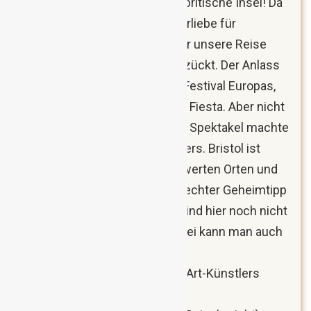
Endlich ging es wieder auf die britische Insel! Da
meine Freundin eine riesige Vorliebe für
Großbritannien hat, war sie über unsere Reise
nach Bristol natürlich ganz entzückt. Der Anlass
war das größte Heißluftballon-Festival Europas,
die Bristol International Balloon Fiesta. Aber nicht
nur dieses visuell fantastische Spektakel machte
unseren Aufenthalt so besonders. Bristol ist
nämlich auch von den sehenswerten Orten und
Plätzen herausragend und ein echter Geheimtipp
– denn die Touristenmassen sind hier noch nicht
zu finden. Und so ganz nebenbei kann man auch
etliche Originalkunstwerke des
geheimnisumwobenen Street-Art-Künstlers
Banksy bewundern.