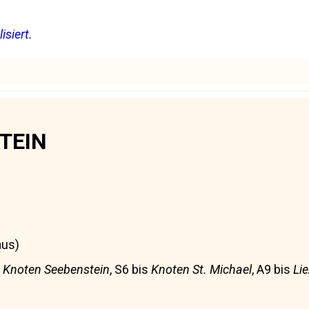
isiert.
TEIN
aus)
s
Knoten Seebenstein
, S6 bis
Knoten St. Michael
, A9 bis
Li