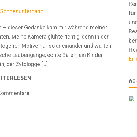
Rei
für
und
rte – dieser Gedanke kam mir während meiner
Bes
ten. Meine Kamera glühte richtig, denn in der
ber
 fotogenen Motive nur so aneinander und warten
Hei
bsche Laubengänge, echte Bären, ein Kinder
Erf
n, der Zytglogge […]
ITERLESEN
WO 
Kommentare