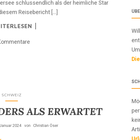
fersee schlussendlich als der heimliche Star
ÜBE
diesem Reisebericht […]
ITERLESEN
Wil
ent
Kommentare
Ums
Die
SCH
SCHWEIZ
Möc
DERS ALS ERWARTET
per
kei
 Januar 2024
Christian Öser
von
Art
Url