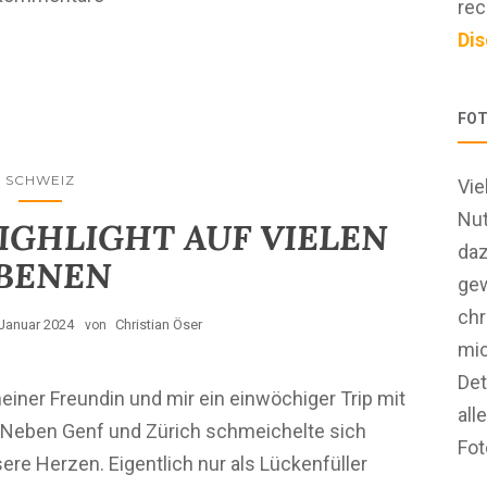
rec
Dis
FOT
SCHWEIZ
Vie
Nut
IGHLIGHT AUF VIELEN
daz
BENEN
ge
chr
 Januar 2024
Christian Öser
von
mic
Det
ner Freundin und mir ein einwöchiger Trip mit
all
 Neben Genf und Zürich schmeichelte sich
Fot
re Herzen. Eigentlich nur als Lückenfüller