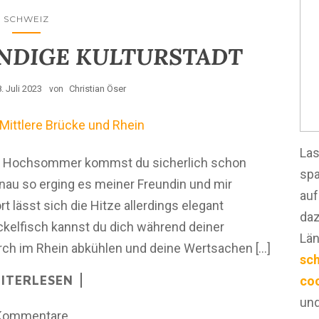
SCHWEIZ
ENDIGE KULTURSTADT
. Juli 2023
Christian Öser
von
Las
im Hochsommer kommst du sicherlich schon
spa
nau so erging es meiner Freundin und mir
auf
t lässt sich die Hitze allerdings elegant
daz
kelfisch kannst du dich während deiner
Län
ch im Rhein abkühlen und deine Wertsachen […]
sc
ITERLESEN
coo
und
Kommentare