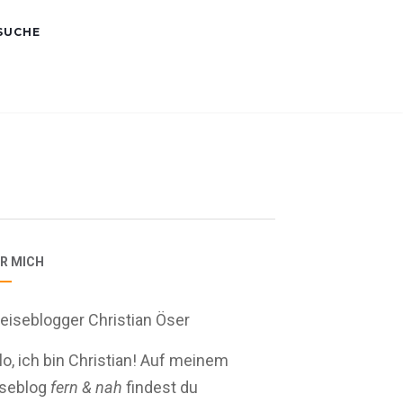
SUCHE
r
R MICH
lo, ich bin Christian! Auf meinem
iseblog
fern & nah
findest du