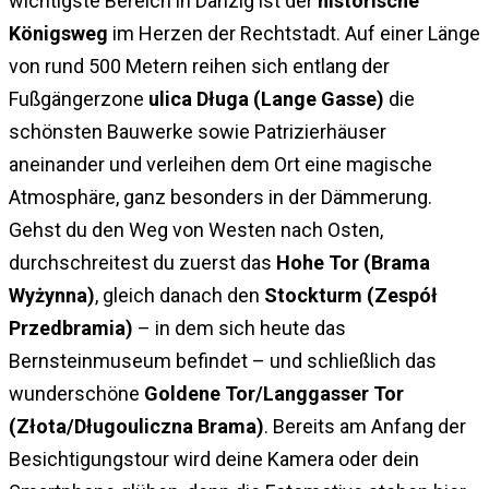
wichtigste Bereich in Danzig ist der
historische
Königsweg
im Herzen der Rechtstadt. Auf einer Länge
von rund 500 Metern reihen sich entlang der
Fußgängerzone
ulica Długa (Lange Gasse)
die
schönsten Bauwerke sowie Patrizierhäuser
aneinander und verleihen dem Ort eine magische
Atmosphäre, ganz besonders in der Dämmerung.
Gehst du den Weg von Westen nach Osten,
durchschreitest du zuerst das
Hohe Tor (Brama
Wyżynna)
, gleich danach den
Stockturm (Zespół
Przedbramia)
– in dem sich heute das
Bernsteinmuseum befindet – und schließlich das
wunderschöne
Goldene Tor/Langgasser Tor
(Złota/Długouliczna Brama)
. Bereits am Anfang der
Besichtigungstour wird deine Kamera oder dein